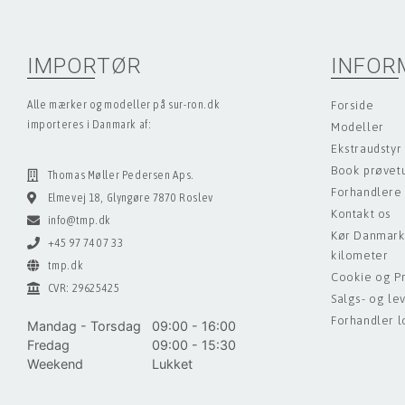
IMPORTØR
INFOR
Alle mærker og modeller på sur-ron.dk
Forside
importeres i Danmark af:
Modeller
Ekstraudstyr
Book prøvet
Thomas Møller Pedersen Aps.
Forhandlere
Elmevej 18, Glyngøre 7870 Roslev
Kontakt os
info@tmp.dk
Kør Danmark
+45 97 74 07 33
kilometer
tmp.dk
Cookie og Pri
CVR: 29625425
Salgs- og le
Forhandler l
Mandag - Torsdag
09:00 - 16:00
Fredag
09:00 - 15:30
Weekend
Lukket