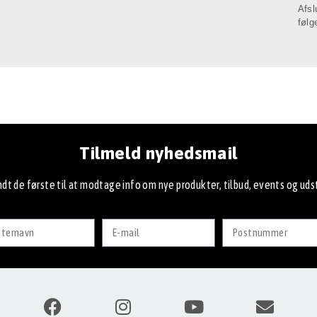
Afsl
følg
Tilmeld nyhedsmail
dt de første til at modtage info om nye produkter, tilbud, events og udst