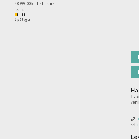
48.998,00 kr.
Inkl. moms.
LAGER
1 på lager
Ha
Hvis
venl
Le