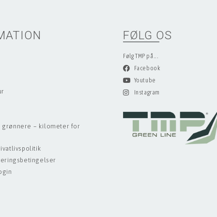
MATION
FØLG OS
Følg TMP på...
Facebook
Youtube
ur
Instagram
 grønnere – kilometer for
vatlivspolitik
veringsbetingelser
ogin