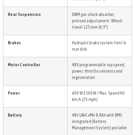
Rear Suspension
DNM gas shock absorber,
preload adjustament. Wheel
travel 125 mm (4,9″)
Brakes
Hydraulic brake system front &
rear disk
Motor Controller
48V programmable top speed,
power, throttle sensivity and
regeneration
Power
600 W-1500 W / Max. Speed 40
km/h (25 mph)
Battery
48V LiNiCoMn 8,8Ah with BMS
integrated (Battery
Management System) portable