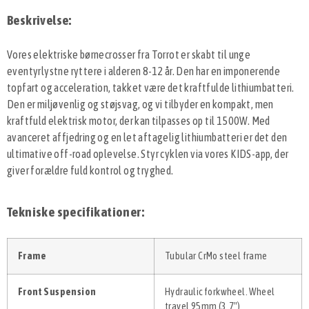
Beskrivelse:
Vores elektriske børnecrosser fra Torrot er skabt til unge
eventyrlystne ryttere i alderen 8-12 år. Den har en imponerende
topfart og acceleration, takket være det kraftfulde lithiumbatteri.
Den er miljøvenlig og støjsvag, og vi tilbyder en kompakt, men
kraftfuld elektrisk motor, der kan tilpasses op til 1500W. Med
avanceret affjedring og en let aftagelig lithiumbatteri er det den
ultimative off-road oplevelse. Styr cyklen via vores KIDS-app, der
giver forældre fuld kontrol og tryghed.
Tekniske specifikationer:
Frame
Tubular CrMo steel frame
Front Suspension
Hydraulic forkwheel. Wheel
travel 95mm (3,7″)