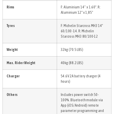
Rims
F: Aluminium 14” x 1.60″. R:
Aluminium 12″ x 1,85″
Tyres
F: Michelin Starcross MH3 14″
60/100 -14. R: Michelin
Starcross MH3 80/100-12
Weight
32kg (70.5 LBS)
Max. Rider Weight
40kg (88.2 LBS)
Charger
54.6V 2A battery charger (4
hours)
Others
Includes power switch 50-
100%. Bluetooth module via
App (iOS/Android) remote
parameter programming and