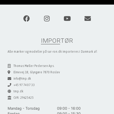
IMPORTØR
Alle mærker og modeller på sur-ron.dk importeres i Danmark af:
Thomas Møller Pedersen Aps.
Elmevej 18, Glyngøre 7870 Roslev
info@tmp.dk
+45 97 74 07 33
tmp.dk
CVR: 29625425
Mandag - Torsdag
09:00 - 16:00
Fredag
09:00 - 15:30