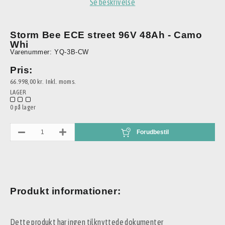
Se beskrivelse
Storm Bee ECE street 96V 48Ah - Camo
Whi
Varenummer: YQ-3B-CW
Pris:
66.998,00 kr.
Inkl. moms.
LAGER
0 på lager
Forudbestil
Produkt informationer:
Dette produkt har ingen tilknyttede dokumenter