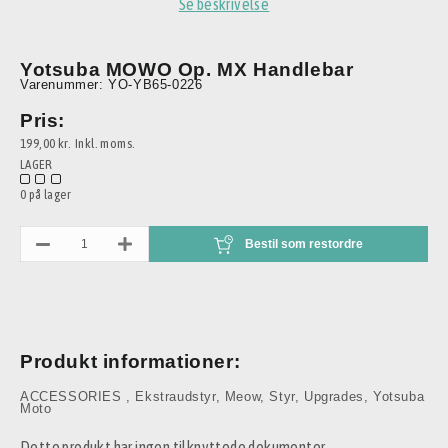
Se beskrivelse
Yotsuba MOWO Op. MX Handlebar
Varenummer: YO-YB65-0226
Pris:
199,00 kr.
Inkl. moms.
LAGER
0 på lager
Bestil som restordre
Produkt informationer:
ACCESSORIES
,
Ekstraudstyr
,
Meow
,
Styr
,
Upgrades
,
Yotsuba
Moto
Dette produkt har ingen tilknyttede dokumenter