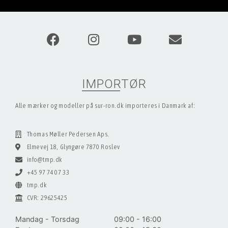
IMPORTØR
Alle mærker og modeller på sur-ron.dk importeres i Danmark af:
Thomas Møller Pedersen Aps.
Elmevej 18, Glyngøre 7870 Roslev
info@tmp.dk
+45 97 74 07 33
tmp.dk
CVR: 29625425
Mandag - Torsdag
09:00 - 16:00