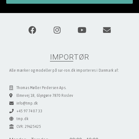
IMPORTØR
Alle mærker og modeller på sur-ron.dk importeres i Danmark af:
Thomas Møller Pedersen Aps.
Elmevej 18, Glyngøre 7870 Roslev
info@tmp.dk
+45 97 74 07 33
tmp.dk
CVR: 29625425