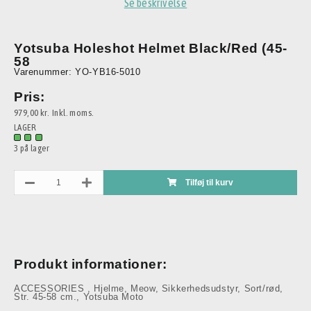
Se beskrivelse
Yotsuba Holeshot Helmet Black/Red (45-
58
Varenummer: YO-YB16-5010
Pris:
979,00 kr.
Inkl. moms.
LAGER
3 på lager
Tilføj til kurv
Produkt informationer:
ACCESSORIES
,
Hjelme
,
Meow
,
Sikkerhedsudstyr
,
Sort/rød
,
Str. 45-58 cm.
,
Yotsuba Moto