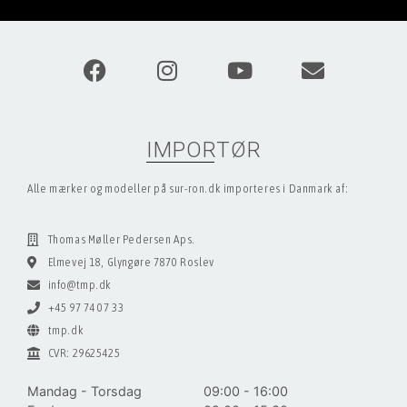
IMPORTØR
Alle mærker og modeller på sur-ron.dk importeres i Danmark af:
Thomas Møller Pedersen Aps.
Elmevej 18, Glyngøre 7870 Roslev
info@tmp.dk
+45 97 74 07 33
tmp.dk
CVR: 29625425
Mandag - Torsdag
09:00 - 16:00