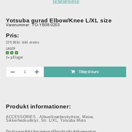
Se beskrivelse
Yotsuba gurad Elbow/Knee L/XL size
Varenummer: YO-YB08-0203
Pris:
339,00 kr.
Inkl. moms.
LAGER
3+ på lager
Tilføj til kurv
Produkt informationer:
ACCESSORIES
,
Albue/knæbeskyttere
,
Meow
,
Sikkerhedsudstyr
,
Str. L/XL
,
Yotsuba Moto
Dette produkt har ingen tilknyttede dokumenter