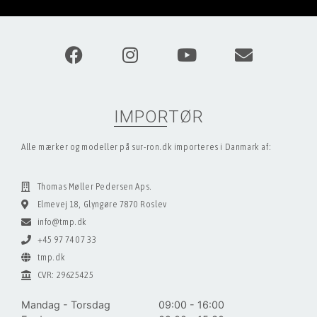
IMPORTØR
Alle mærker og modeller på sur-ron.dk importeres i Danmark af:
Thomas Møller Pedersen Aps.
Elmevej 18, Glyngøre 7870 Roslev
info@tmp.dk
+45 97 74 07 33
tmp.dk
CVR: 29625425
Mandag - Torsdag
09:00 - 16:00