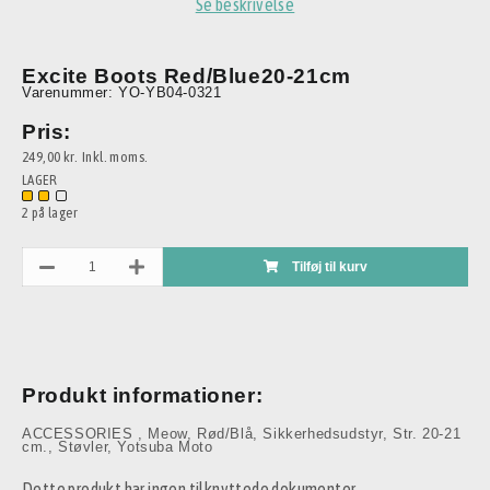
Se beskrivelse
Excite Boots Red/Blue20-21cm
Varenummer: YO-YB04-0321
Pris:
249,00 kr.
Inkl. moms.
LAGER
2 på lager
Tilføj til kurv
Produkt informationer:
ACCESSORIES
,
Meow
,
Rød/Blå
,
Sikkerhedsudstyr
,
Str. 20-21
cm.
,
Støvler
,
Yotsuba Moto
Dette produkt har ingen tilknyttede dokumenter