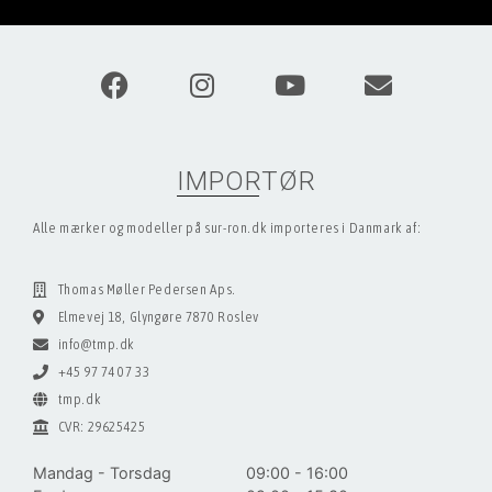
IMPORTØR
Alle mærker og modeller på sur-ron.dk importeres i Danmark af:
Thomas Møller Pedersen Aps.
Elmevej 18, Glyngøre 7870 Roslev
info@tmp.dk
+45 97 74 07 33
tmp.dk
CVR: 29625425
Mandag - Torsdag
09:00 - 16:00