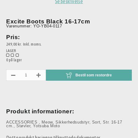
Se beskrivelse
Excite Boots Black 16-17cm
Varenummer: YO-YB04-0117
Pris:
249,00 kr.
Inkl. moms.
LAGER
0 på lager
Bestil som restordre
Produkt informationer:
ACCESSORIES
,
Meow
,
Sikkerhedsudstyr
,
Sort
,
Str. 16-17
cm.
,
Støvler
,
Yotsuba Moto
Dette produkt har ingen tilknyttede dokumenter