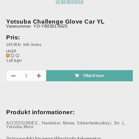
Se beskrivelse
Yotsuba Challenge Glove Car YL
Varenummer: YO-YB0301-0025
Pris:
149,00 kr.
Inkl. moms.
LAGER
1 på lager
Tilføj til kurv
Produkt informationer:
ACCESSORIES
,
Handsker
,
Meow
,
Sikkerhedsudstyr
,
Str. L
,
Yotsuba Moto
Dette produkt har ingen tilknyttede dokumenter