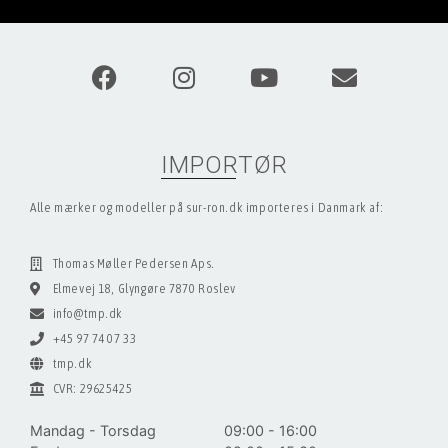
IMPORTØR
Alle mærker og modeller på sur-ron.dk importeres i Danmark af:
Thomas Møller Pedersen Aps.
Elmevej 18, Glyngøre 7870 Roslev
info@tmp.dk
+45 97 74 07 33
tmp.dk
CVR: 29625425
Mandag - Torsdag
09:00 - 16:00